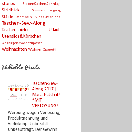
stories
SiebenSachenSonntag
SINNblick
Sonnenuntergang
Städte
stempeln
Süddeutschland
Taschen-Sew-Along
Taschenspieler
Urlaub
Utensilos&Körbchen
wasnirgendwodazupasst
Weihnachten
Wohnen
Zpagetti
Beliebte Posts
Taschen-Sew-
Along 2017 |
März: Patch it!
*MIT
VERLOSUNG*
Werbung wegen Verlosung,
Produktnennung und
Verlinkung. Unbezahlt.
Unbeauftragt. Der Gewinn