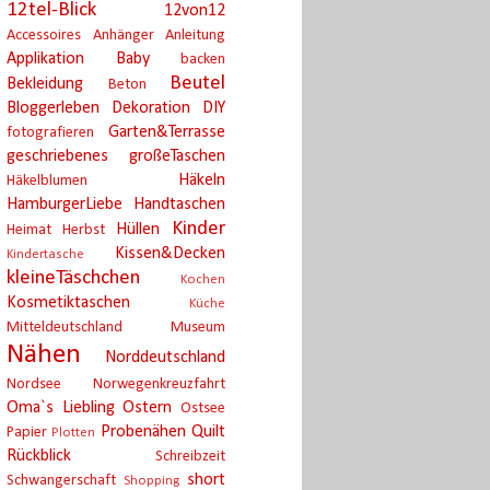
12tel-Blick
12von12
Accessoires
Anhänger
Anleitung
Applikation
Baby
backen
Beutel
Bekleidung
Beton
Bloggerleben
Dekoration
DIY
Garten&Terrasse
fotografieren
geschriebenes
großeTaschen
Häkeln
Häkelblumen
HamburgerLiebe
Handtaschen
Kinder
Hüllen
Heimat
Herbst
Kissen&Decken
Kindertasche
kleineTäschchen
Kochen
Kosmetiktaschen
Küche
Mitteldeutschland
Museum
Nähen
Norddeutschland
Nordsee
Norwegenkreuzfahrt
Oma`s Liebling
Ostern
Ostsee
Probenähen
Quilt
Papier
Plotten
Rückblick
Schreibzeit
short
Schwangerschaft
Shopping