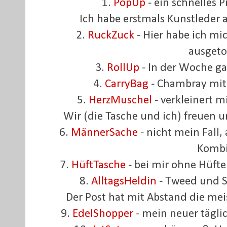
1.
PopUp
- ein schnelles 
Ich habe erstmals Kunstleder 
2.
RuckZuck
- Hier habe ich mi
ausgeto
3.
RollUp
- In der Woche ga
4.
CarryBag
- Chambray mit 
5.
HerzMuschel
- verkleinert m
Wir (die Tasche und ich) freuen 
6.
MännerSache
- nicht mein Fall
Komb
7.
HüftTasche
- bei mir ohne Hüfte
8.
AlltagsHeldin
- Tweed und S
Der Post hat mit Abstand die me
9.
EdelShopper
- mein neuer täglic